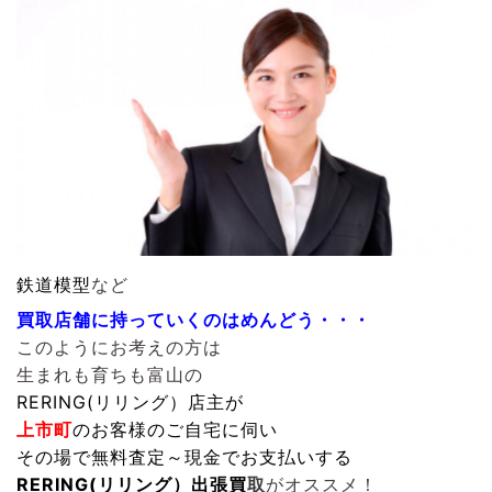
鉄道模型
など
買取店舗に持っていくのはめんどう・・・
このようにお考えの方は
生まれも育ちも富山の
RERING(リリング）
店主が
上市町
のお客様のご自宅に伺い
その場で無料査定～現金でお支払いする
RERING(リリング）
出張買
取
がオススメ！