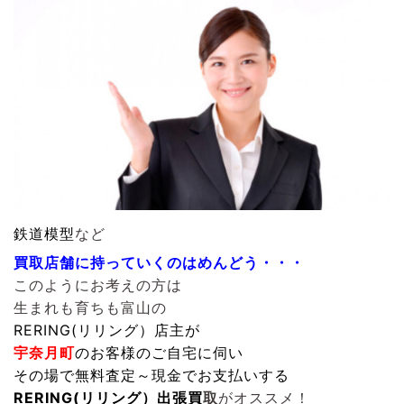
鉄道模型
など
買取店舗に持っていくのはめんどう・・・
このようにお考えの方は
生まれも育ちも富山の
RERING(リリング）
店主が
宇奈月町
のお客様のご自宅に伺い
その場で無料査定～現金でお支払いする
RERING(リリング）
出張買
取
がオススメ！