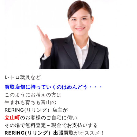
レトロ玩具
など
買取店舗に持っていくのはめんどう・・・
このようにお考えの方は
生まれも育ちも富山の
RERING(リリング）
店主が
立山町
のお客様のご自宅に伺い
その場で無料査定～現金でお支払いする
RERING(リリング）
出
張
買取
がオススメ！