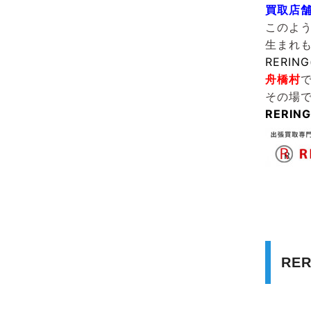
買取店
このよ
生まれ
RERIN
舟橋村
その場
RERI
RE