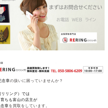
記念章
の扱いに困っていませんか？
G(リリング）
では
も育ちも富山の店主が
記念章
を買取をしています。