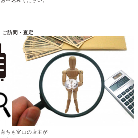
2
ご訪問・査定
も育ちも富山の店主が