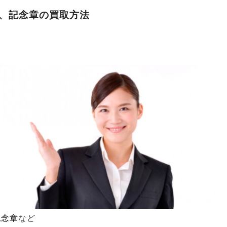
、記念章
の買取方法
記念章
など