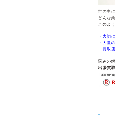
世の中
どんな
このよ
・大切
・大量
・買取
悩みの
出張買