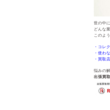
世の中
どんな
このよ
・コレ
・使わ
・買取
悩みの
出張買