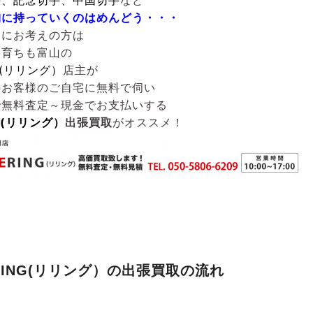
手、記念切手、中国切手
など
舗に持っていくのはめんどう・・・
うにお考えの方は
も育ちも富山の
G(リリング）
店主が
のお客様のご自宅に無料で伺い
で無料査定～現金でお支払いする
NG(リリング）
出張買取
がオススメ！
RING(リリング）の出張買取の流れ