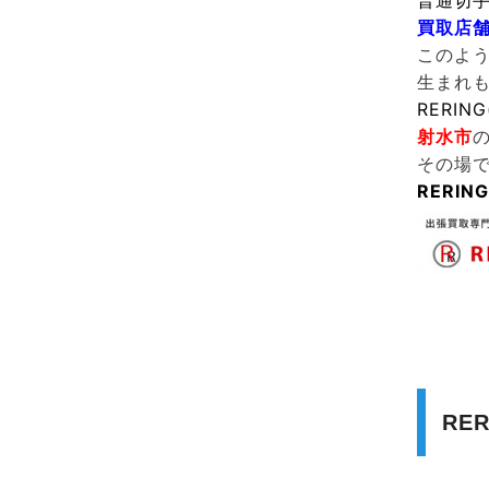
普通切
買取店
このよ
生まれ
RERIN
射水市
その場
RERI
RE