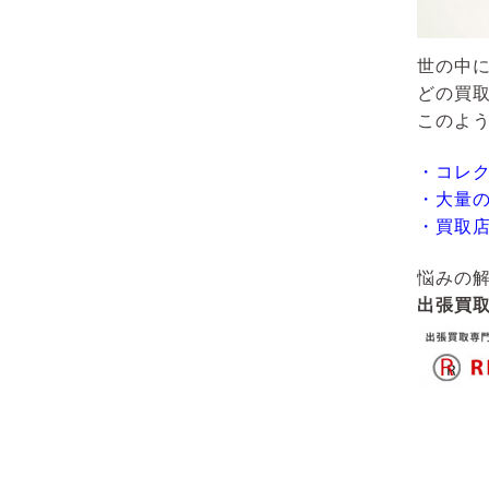
世の中
どの買
このよ
・コレ
・大量
・買取
悩みの
出張買