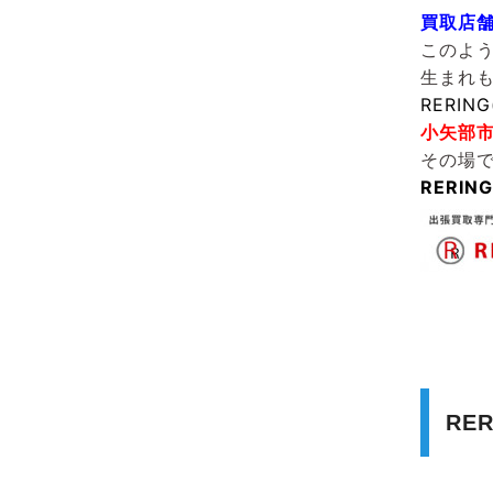
買取店
このよ
生まれ
RERIN
小矢部
その場
RERI
RE