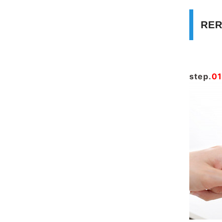
RE
step.
01