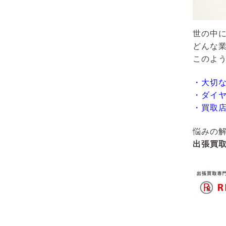
世の中
どんな
このよ
・大切
・ダイ
・買取
悩みの
出張買