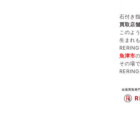
石付き
買取店
このよ
生まれ
RERIN
魚津市
その場
RERIN