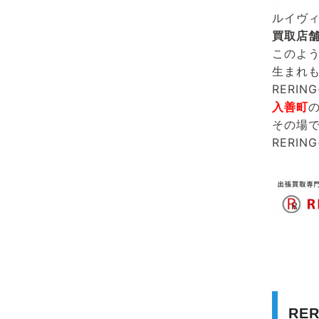
ルイヴ
買取店
このよ
生まれ
RERIN
入善町
その場
RERIN
RE