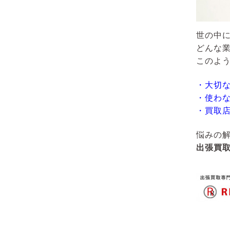
世の中
どんな
このよ
・大切
・使わ
・買取
悩みの
出張買