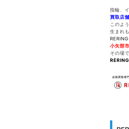
指輪、
買取店
このよ
生まれ
RERIN
小矢部
その場
RERI