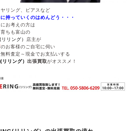
イヤリング、ピアスなど
舗に持っていくのはめんどう・・・
うにお考えの方は
も育ちも富山の
G(リリング）
店主が
市
のお客様のご自宅に伺い
で無料査定～現金でお支払いする
NG(リリング）
出張買取
がオススメ！