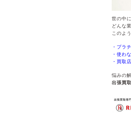
世の中
どんな
このよ
・プラ
・使わ
・買取
悩みの
出張買