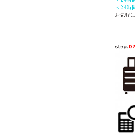
＜24時
お気軽
step.
0