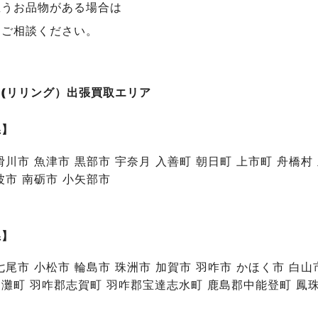
思うお品物がある場合は
にご相談ください。
NG(リリング）出張買取エリア
県】
滑川市 魚津市 黒部市 宇奈月 入善町 朝日町 上市町 舟橋村
波市 南砺市 小矢部市
県】
七尾市 小松市 輪島市 珠洲市 加賀市 羽咋市 かほく市 白
灘町 羽咋郡志賀町 羽咋郡宝達志水町 鹿島郡中能登町 鳳