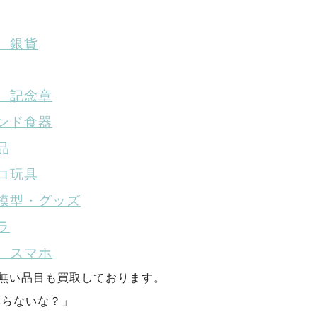
、銀貨
、記念章
ンド食器
品
ロ玩具
模型・グッズ
ラ
、スマホ
が無い品目も買取しております。
いらないな？」