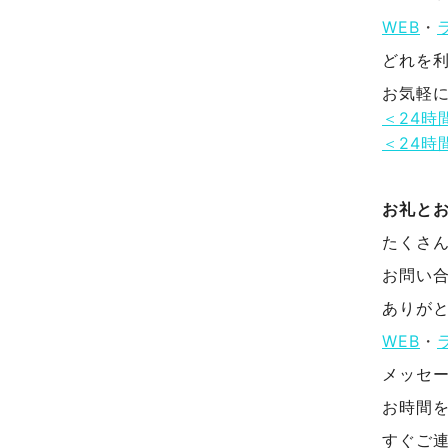
WEB
・
どれを
お気軽
＜24時
＜24時
お礼と
たくさ
お問い
ありが
WEB
・
メッセ
お時間
すぐご