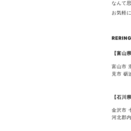
なんて
お気軽
RERI
【富山
富山市 
見市 砺
【石川
金沢市 
河北郡内