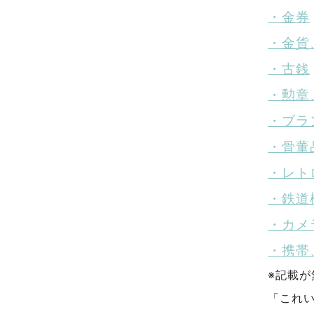
・金券
・金貨
・古銭
・勲章
・ブラ
・骨董
・レト
・鉄道
・カメ
・携帯
※記載
「これ