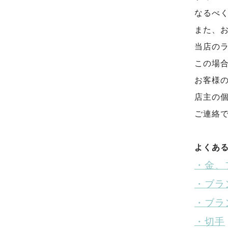
なるべ
また、
当店の
この場
お客様の
店主の
ご連絡
よくあ
・金、
・ブラ
・ブラ
・切手