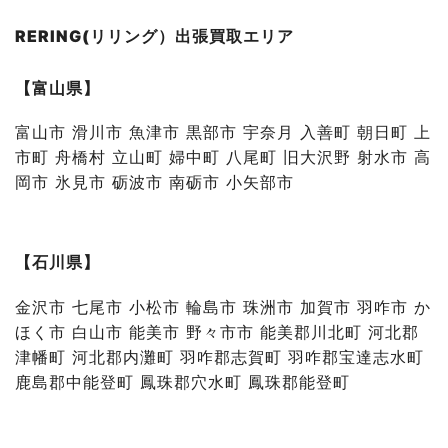
RERING(リリング）出張買取エリア
【富山県】
富山市 滑川市 魚津市 黒部市 宇奈月 入善町 朝日町 上
市町 舟橋村 立山町 婦中町 八尾町 旧大沢野 射水市 高
岡市 氷見市 砺波市 南砺市 小矢部市
【石川県】
金沢市 七尾市 小松市 輪島市 珠洲市 加賀市 羽咋市 か
ほく市 白山市 能美市 野々市市 能美郡川北町 河北郡
津幡町 河北郡内灘町 羽咋郡志賀町 羽咋郡宝達志水町
鹿島郡中能登町 鳳珠郡穴水町 鳳珠郡能登町