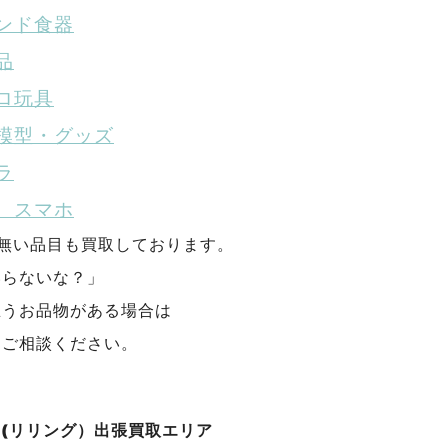
ンド食器
品
ロ玩具
模型・グッズ
ラ
、スマホ
が無い品目も買取しております。
いらないな？」
思うお品物がある場合は
にご相談ください。
NG(リリング）出張買取エリア