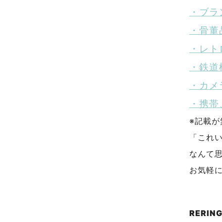
・ブラ
・骨董
・レト
・鉄道
・カメ
・携帯
※記載
「これ
なんて
お気軽
RERI