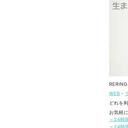
RERI
WEB
・
どれを
お気軽
＜24時
＜24時