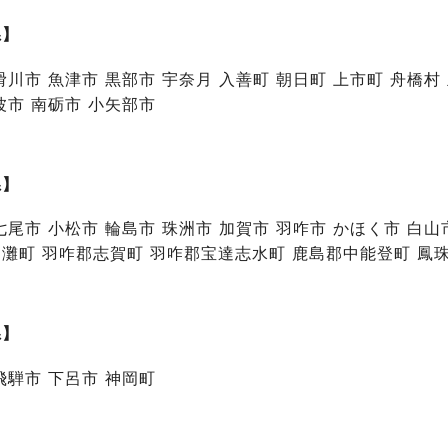
県】
滑川市 魚津市 黒部市 宇奈月 入善町 朝日町 上市町 舟橋村
波市 南砺市 小矢部市
県】
七尾市 小松市 輪島市 珠洲市 加賀市 羽咋市 かほく市 白
灘町 羽咋郡志賀町 羽咋郡宝達志水町 鹿島郡中能登町 鳳
県】
飛騨市 下呂市 神岡町