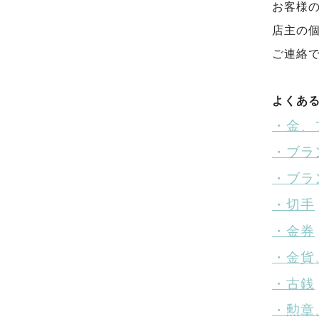
お客様の
店主の
ご連絡
よくあ
・金、
・ブラ
・ブラ
・切手
・金券
・金貨
・古銭
・勲章