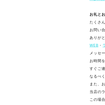
お礼と
たくさ
お問い
ありが
WEB
・
メッセ
お時間
すぐご
なるべ
また、
当店の
この場