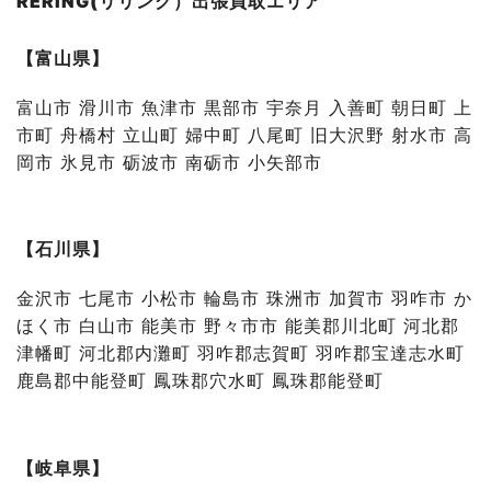
RERING(リリング）出張買取エリア
【富山県】
富山市 滑川市 魚津市 黒部市 宇奈月 入善町 朝日町 上
市町 舟橋村 立山町 婦中町 八尾町 旧大沢野 射水市 高
岡市 氷見市 砺波市 南砺市 小矢部市
【石川県】
金沢市 七尾市 小松市 輪島市 珠洲市 加賀市 羽咋市 か
ほく市 白山市 能美市 野々市市 能美郡川北町 河北郡
津幡町 河北郡内灘町 羽咋郡志賀町 羽咋郡宝達志水町
鹿島郡中能登町 鳳珠郡穴水町 鳳珠郡能登町
【岐阜県】