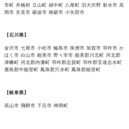
市町 舟橋村 立山町 婦中町 八尾町 旧大沢野 射水市 高
岡市 氷見市 砺波市 南砺市 小矢部市
【石川県】
金沢市 七尾市 小松市 輪島市 珠洲市 加賀市 羽咋市 か
ほく市 白山市 能美市 野々市市 能美郡川北町 河北郡
津幡町 河北郡内灘町 羽咋郡志賀町 羽咋郡宝達志水町
鹿島郡中能登町 鳳珠郡穴水町 鳳珠郡能登町
【岐阜県】
高山市 飛騨市 下呂市 神岡町