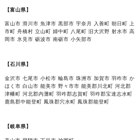
【富山県】
富山市 滑川市 魚津市 黒部市 宇奈月 入善町 朝日町 上
市町 舟橋村 立山町 婦中町 八尾町 旧大沢野 射水市 高
岡市 氷見市 砺波市 南砺市 小矢部市
【石川県】
金沢市 七尾市 小松市 輪島市 珠洲市 加賀市 羽咋市 か
ほく市 白山市 能美市 野々市市 能美郡川北町 河北郡
津幡町 河北郡内灘町 羽咋郡志賀町 羽咋郡宝達志水町
鹿島郡中能登町 鳳珠郡穴水町 鳳珠郡能登町
【岐阜県】