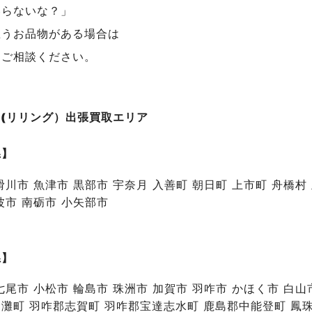
いらないな？」
思うお品物がある場合は
にご相談ください。
NG(リリング）出張買取エリア
県】
滑川市 魚津市 黒部市 宇奈月 入善町 朝日町 上市町 舟橋村
波市 南砺市 小矢部市
県】
七尾市 小松市 輪島市 珠洲市 加賀市 羽咋市 かほく市 白
灘町 羽咋郡志賀町 羽咋郡宝達志水町 鹿島郡中能登町 鳳