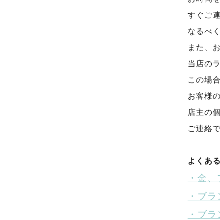
すぐご
なるべ
また、
当店の
この場
お客様の
店主の
ご連絡
よくあ
・金、
・ブラ
・ブラ