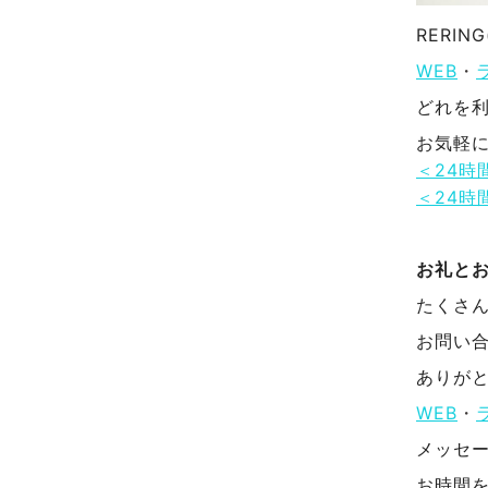
RERI
WEB
・
どれを
お気軽
＜24時
＜24時
お礼と
たくさ
お問い
ありが
WEB
・
メッセ
お時間