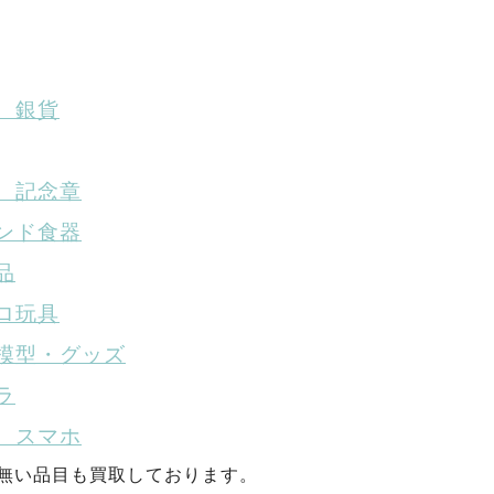
、銀貨
、記念章
ンド食器
品
ロ玩具
模型・グッズ
ラ
、スマホ
が無い品目も買取しております。