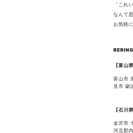
「これ
なんて
お気軽
RERI
【富山
富山市 
見市 砺
【石川
金沢市 
河北郡内