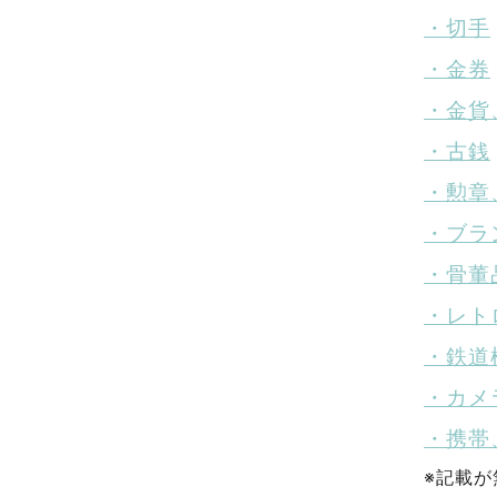
・切手
・金券
・金貨
・古銭
・勲章
・ブラ
・骨董
・レト
・鉄道
・カメ
・携帯
※記載