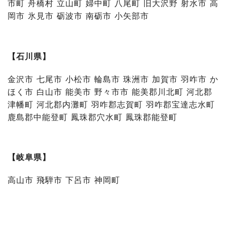
市町 舟橋村 立山町 婦中町 八尾町 旧大沢野 射水市 高
岡市 氷見市 砺波市 南砺市 小矢部市
【石川県】
金沢市 七尾市 小松市 輪島市 珠洲市 加賀市 羽咋市 か
ほく市 白山市 能美市 野々市市 能美郡川北町 河北郡
津幡町 河北郡内灘町 羽咋郡志賀町 羽咋郡宝達志水町
鹿島郡中能登町 鳳珠郡穴水町 鳳珠郡能登町
【岐阜県】
高山市 飛騨市 下呂市 神岡町