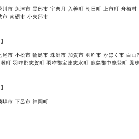
滑川市 魚津市 黒部市 宇奈月 入善町 朝日町 上市町 舟橋村
波市 南砺市 小矢部市
県】
七尾市 小松市 輪島市 珠洲市 加賀市 羽咋市 かほく市 白
灘町 羽咋郡志賀町 羽咋郡宝達志水町 鹿島郡中能登町 鳳
県】
飛騨市 下呂市 神岡町