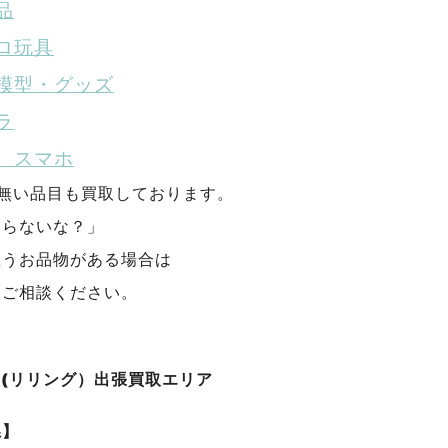
品
ロ玩具
模型・グッズ
ラ
、スマホ
が無い品目も買取しております。
いらないな？」
思うお品物がある場合は
にご相談ください。
NG(リリング）出張買取エリア
県】