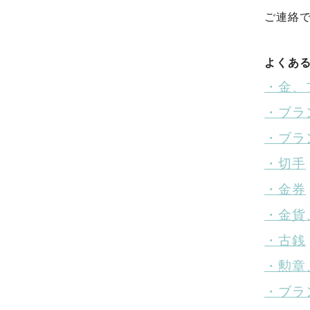
ご連絡
よくあ
・金、
・ブラ
・ブラ
・切手
・金券
・金貨
・古銭
・勲章
・ブラ