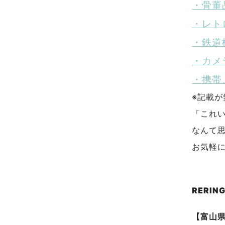
・骨董
・レト
・鉄道
・カメ
・携帯
※記載
「これ
なんて
お気軽
RERI
【富山