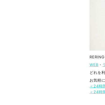
RERI
WEB
・
どれを
お気軽
＜24時
＜24時