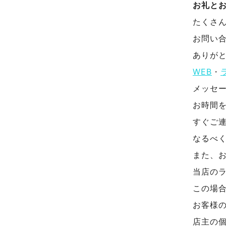
お礼と
たくさ
お問い
ありが
WEB
・
メッセ
お時間
すぐご
なるべ
また、
当店の
この場
お客様の
店主の