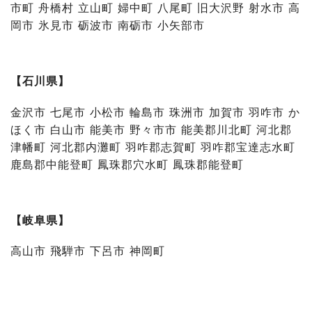
市町 舟橋村 立山町 婦中町 八尾町 旧大沢野 射水市 高
岡市 氷見市 砺波市 南砺市 小矢部市
【石川県】
金沢市 七尾市 小松市 輪島市 珠洲市 加賀市 羽咋市 か
ほく市 白山市 能美市 野々市市 能美郡川北町 河北郡
津幡町 河北郡内灘町 羽咋郡志賀町 羽咋郡宝達志水町
鹿島郡中能登町 鳳珠郡穴水町 鳳珠郡能登町
【岐阜県】
高山市 飛騨市 下呂市 神岡町