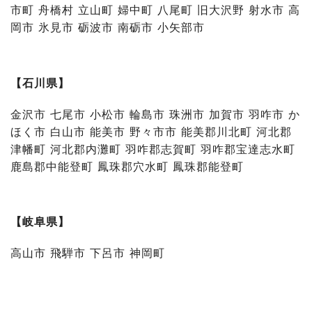
市町 舟橋村 立山町 婦中町 八尾町 旧大沢野 射水市 高
岡市 氷見市 砺波市 南砺市 小矢部市
【石川県】
金沢市 七尾市 小松市 輪島市 珠洲市 加賀市 羽咋市 か
ほく市 白山市 能美市 野々市市 能美郡川北町 河北郡
津幡町 河北郡内灘町 羽咋郡志賀町 羽咋郡宝達志水町
鹿島郡中能登町 鳳珠郡穴水町 鳳珠郡能登町
【岐阜県】
高山市 飛騨市 下呂市 神岡町