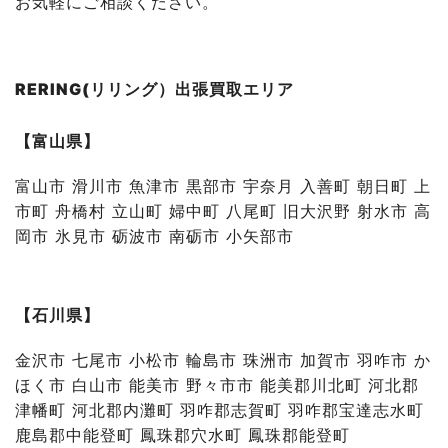
お気軽にご相談ください。
RERING(リリング）出張買取エリア
【富山県】
富山市 滑川市 魚津市 黒部市 宇奈月 入善町 朝日町 上
市町 舟橋村 立山町 婦中町 八尾町 旧大沢野 射水市 高
岡市 氷見市 砺波市 南砺市 小矢部市
【石川県】
金沢市 七尾市 小松市 輪島市 珠洲市 加賀市 羽咋市 か
ほく市 白山市 能美市 野々市市 能美郡川北町 河北郡
津幡町 河北郡内灘町 羽咋郡志賀町 羽咋郡宝達志水町
鹿島郡中能登町 鳳珠郡穴水町 鳳珠郡能登町