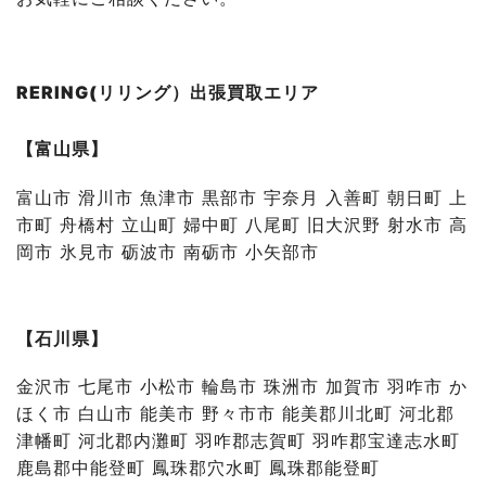
RERING(リリング）出張買取エリア
【富山県】
富山市 滑川市 魚津市 黒部市 宇奈月 入善町 朝日町 上
市町 舟橋村 立山町 婦中町 八尾町 旧大沢野 射水市 高
岡市 氷見市 砺波市 南砺市 小矢部市
【石川県】
金沢市 七尾市 小松市 輪島市 珠洲市 加賀市 羽咋市 か
ほく市 白山市 能美市 野々市市 能美郡川北町 河北郡
津幡町 河北郡内灘町 羽咋郡志賀町 羽咋郡宝達志水町
鹿島郡中能登町 鳳珠郡穴水町 鳳珠郡能登町