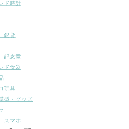
ンド時計
、銀貨
、記念章
ンド食器
品
ロ玩具
模型・グッズ
ラ
、スマホ