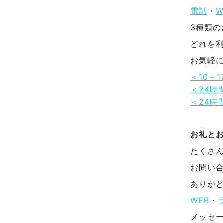
電話
・
W
3種類
どれを
お気軽
＜10～
＜24時
＜24時
お礼と
たくさ
お問い
ありが
WEB
・
メッセ