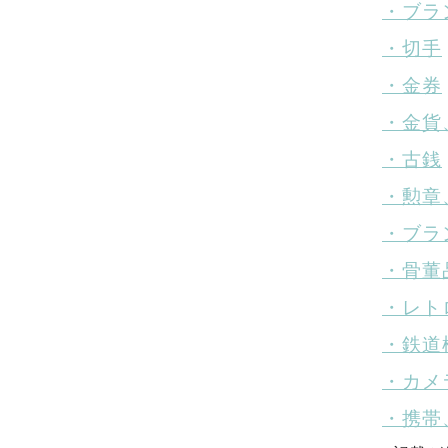
・ブラ
・切手
・金券
・金貨
・古銭
・勲章
・ブラ
・骨董
・レト
・鉄道
・カメ
・携帯