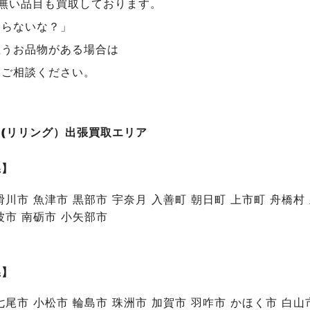
が無い品目も買取しております。
いらないな？」
思うお品物がある場合は
にご相談ください。
NG(リリング）出張買取エリア
県】
滑川市 魚津市 黒部市 宇奈月 入善町 朝日町 上市町 舟橋村
波市 南砺市 小矢部市
県】
七尾市 小松市 輪島市 珠洲市 加賀市 羽咋市 かほく市 白