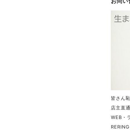
お問い
皆さん
店主直
WEB・
RERI