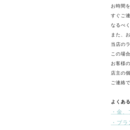
お時間
すぐご
なるべ
また、
当店の
この場
お客様の
店主の
ご連絡
よくあ
・金、
・ブラ