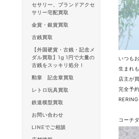
セサリー、ブランドアクセ
サリー宅配買取
金貨・銀貨買取
古銭買取
【外国硬貨・古銭・記念メ
ダル買取】1g 1円で大量の
いつも
古銭をスッキリ処分！
生まれ
勲章 記念章買取
店主が
完全予
レトロ玩具買取
RERI
鉄道模型買取
お問い合わせ
コーチ
LINEでご相談