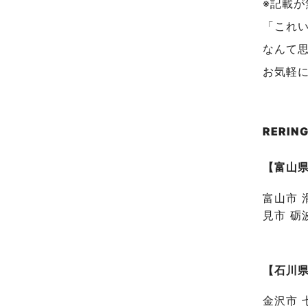
※記載
「これ
なんて
お気軽
RERI
【富山
富山市 
見市 砺
【石川
金沢市 