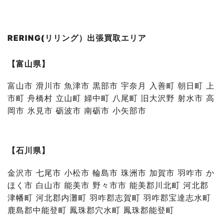
RERING(リリング）出張買取エリア
【富山県】
富山市 滑川市 魚津市 黒部市 宇奈月 入善町 朝日町 上
市町 舟橋村 立山町 婦中町 八尾町 旧大沢野 射水市 高
岡市 氷見市 砺波市 南砺市 小矢部市
【石川県】
金沢市 七尾市 小松市 輪島市 珠洲市 加賀市 羽咋市 か
ほく市 白山市 能美市 野々市市 能美郡川北町 河北郡
津幡町 河北郡内灘町 羽咋郡志賀町 羽咋郡宝達志水町
鹿島郡中能登町 鳳珠郡穴水町 鳳珠郡能登町