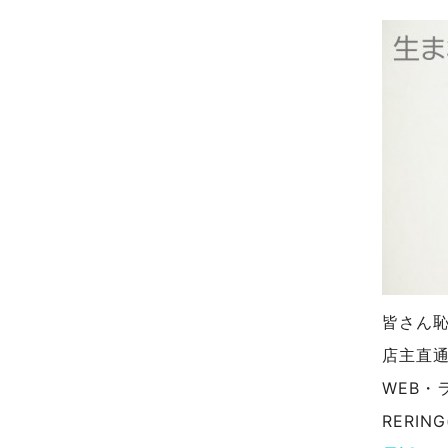
皆さん
店主直
WEB・
RERI