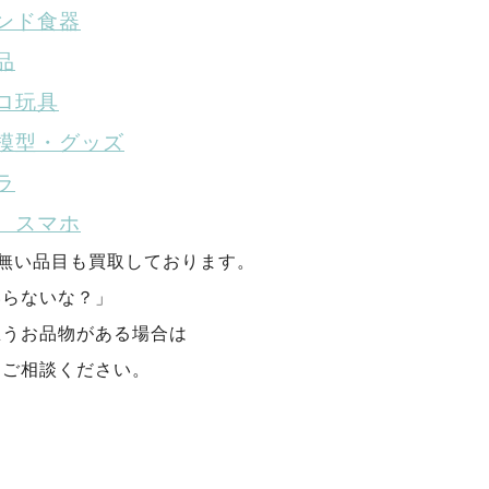
ンド食器
品
ロ玩具
模型・グッズ
ラ
、スマホ
が無い品目も買取しております。
いらないな？」
思うお品物がある場合は
にご相談ください。