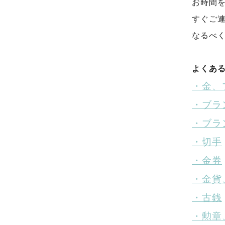
お時間
すぐご
なるべ
よくあ
・金、
・ブラ
・ブラ
・切手
・金券
・金貨
・古銭
・勲章