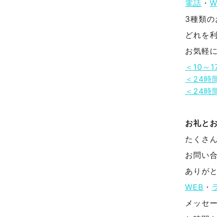
電話
・
W
3種類
どれを
お気軽
＜10～
＜24時
＜24時
お礼と
たくさ
お問い
ありが
WEB
・
メッセ