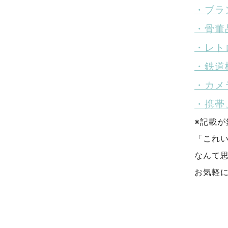
・ブラ
・骨董
・レト
・鉄道
・カメ
・携帯
※記載
「これ
なんて
お気軽