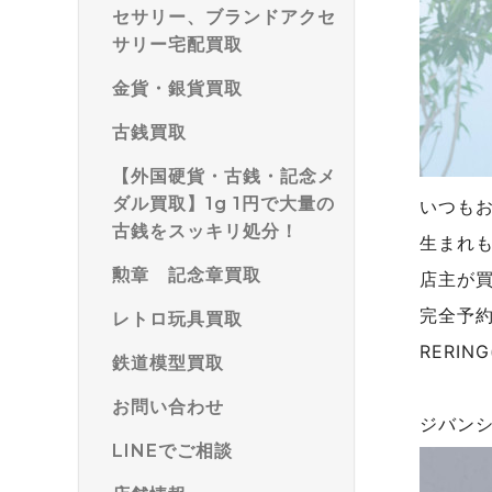
セサリー、ブランドアクセ
サリー宅配買取
金貨・銀貨買取
古銭買取
【外国硬貨・古銭・記念メ
ダル買取】1g 1円で大量の
いつも
古銭をスッキリ処分！
生まれ
勲章 記念章買取
店主が
完全予
レトロ玩具買取
RERI
鉄道模型買取
お問い合わせ
ジバン
LINEでご相談