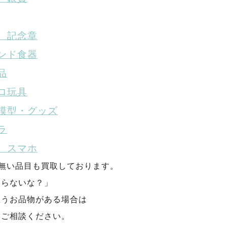
、記念章
ンド食器
品
ロ玩具
模型・グッズ
ラ
、スマホ
が無い品目も買取しております。
いらないな？」
思うお品物がある場合は
にご相談ください。