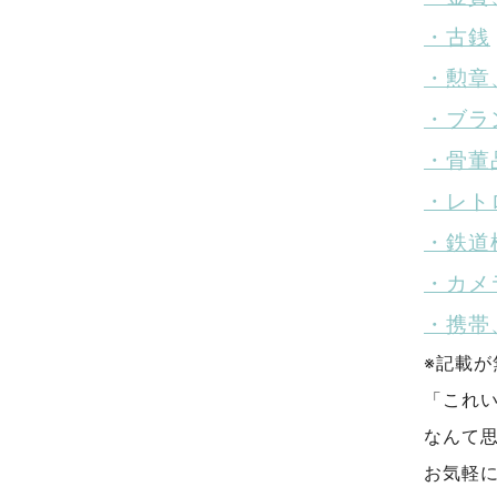
・古銭
・勲章
・ブラ
・骨董
・レト
・鉄道
・カメ
・携帯
※記載
「これ
なんて
お気軽