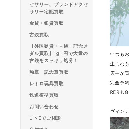
セサリー、ブランドアクセ
サリー宅配買取
金貨・銀貨買取
古銭買取
【外国硬貨・古銭・記念メ
ダル買取】1g 1円で大量の
いつも
古銭をスッキリ処分！
生まれ
勲章 記念章買取
店主が
完全予
レトロ玩具買取
RERI
鉄道模型買取
お問い合わせ
ヴィン
LINEでご相談