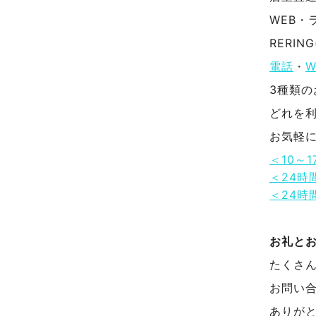
WEB・
RERI
電話
・
W
3種類
どれを
お気軽
＜10～
＜24時
＜24時
お礼と
たくさ
お問い
ありが