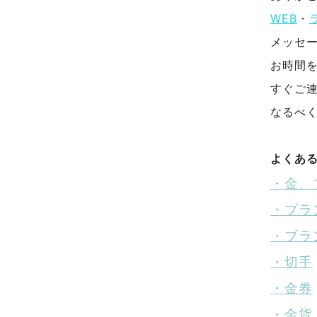
WEB
・
メッセ
お時間
すぐご
なるべ
よくあ
・金、
・ブラ
・ブラ
・切手
・金券
・金貨