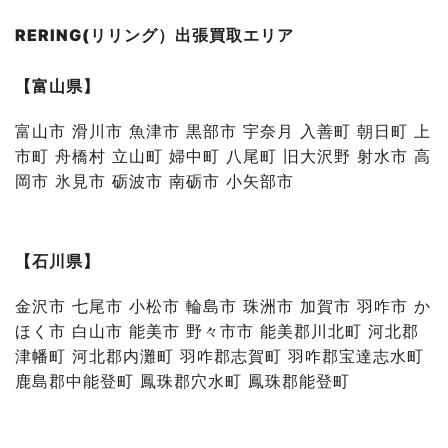
RERING(リリング）出張買取エリア
【富山県】
富山市 滑川市 魚津市 黒部市 宇奈月 入善町 朝日町 上
市町 舟橋村 立山町 婦中町 八尾町 旧大沢野 射水市 高
岡市 氷見市 砺波市 南砺市 小矢部市
【石川県】
金沢市 七尾市 小松市 輪島市 珠洲市 加賀市 羽咋市 か
ほく市 白山市 能美市 野々市市 能美郡川北町 河北郡
津幡町 河北郡内灘町 羽咋郡志賀町 羽咋郡宝達志水町
鹿島郡中能登町 鳳珠郡穴水町 鳳珠郡能登町