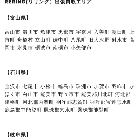
RERING(リリング）出張買取エリア
【富山県】
富山市 滑川市 魚津市 黒部市 宇奈月 入善町 朝日町 上
市町 舟橋村 立山町 婦中町 八尾町 旧大沢野 射水市 高
岡市 氷見市 砺波市 南砺市 小矢部市
【石川県】
金沢市 七尾市 小松市 輪島市 珠洲市 加賀市 羽咋市 か
ほく市 白山市 能美市 野々市市 能美郡川北町 河北郡
津幡町 河北郡内灘町 羽咋郡志賀町 羽咋郡宝達志水町
鹿島郡中能登町 鳳珠郡穴水町 鳳珠郡能登町
【岐阜県】